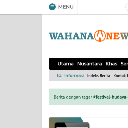
MENU
WAHANA
Tutup
TV
UTAMA
NUSANTARA
Utama
Nusantara
Khas
Ser
KHAS
Informasi
Indeks Berita
Kontak 
SERBA-
SERBI
Berita dengan tagar
#festival-budaya
LABUAN
BAJO