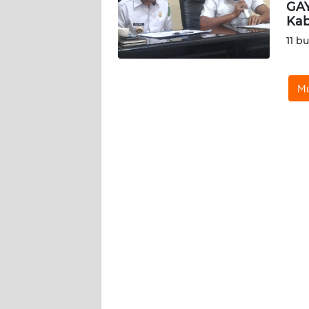
GAY
SIBER
Kab
11 b
REDAKSI
KARIR
Mu
DISCLAIMER
Wahana
News
Regional
WN
SUMUT
WN
JAKARTA