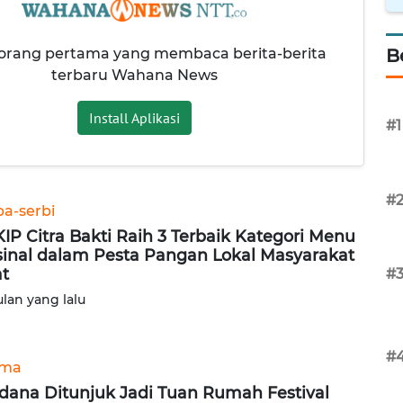
 orang pertama yang membaca berita-berita
B
terbaru Wahana News
Install Aplikasi
#1
#
ba-serbi
KIP Citra Bakti Raih 3 Terbaik Kategori Menu
sinal dalam Pesta Pangan Lokal Masyarakat
t
#
ulan yang lalu
#
ama
dana Ditunjuk Jadi Tuan Rumah Festival