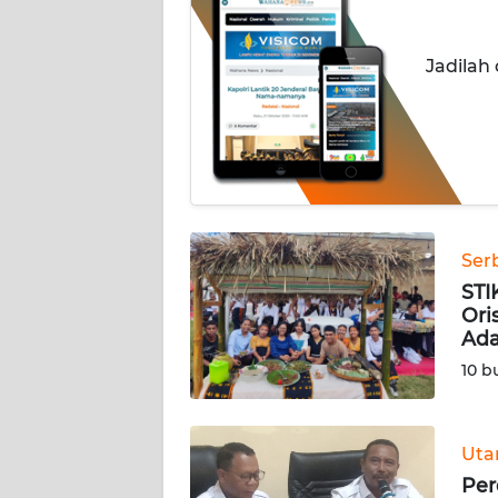
OPINI
Jadilah
Informasi
INDEKS
BERITA
KONTAK
KAMI
Ser
STI
INFO
Ori
IKLAN
Ada
10 b
TENTANG
KAMI
Ut
PEDOMAN
Per
MEDIA