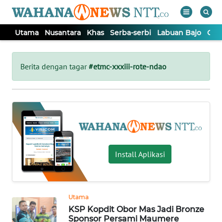
Utama
Nusantara
Khas
Serba-serbi
Labuan Bajo
Opi
WAHANA
Tutup
TV
Berita dengan tagar
#etmc-xxxiii-rote-ndao
UTAMA
NUSANTARA
KHAS
Install Aplikasi
SERBA-
SERBI
Utama
KSP Kopdit Obor Mas Jadi Bronze
LABUAN
Sponsor Persami Maumere