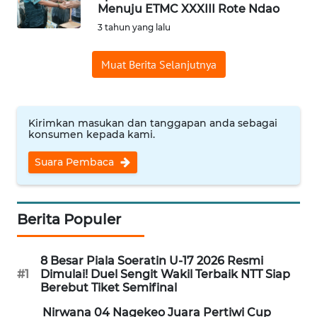
BAJO
Menuju ETMC XXXIII Rote Ndao
3 tahun yang lalu
OPINI
Muat Berita Selanjutnya
Informasi
INDEKS
Kirimkan masukan dan tanggapan anda sebagai
BERITA
konsumen kepada kami.
Suara Pembaca
KONTAK
KAMI
INFO
Berita Populer
IKLAN
8 Besar Piala Soeratin U-17 2026 Resmi
TENTANG
#1
Dimulai! Duel Sengit Wakil Terbaik NTT Siap
KAMI
Berebut Tiket Semifinal
Nirwana 04 Nagekeo Juara Pertiwi Cup