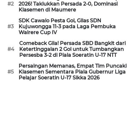
PEDOMAN
#2
2026! Taklukkan Persada 2-0, Dominasi
MEDIA
Klasemen di Maumere
SIBER
SDK Cawalo Pesta Gol, Gilas SDN
#3
Kujuwongga 11-3 pada Laga Pembuka
REDAKSI
Wairere Cup IV
Comeback Gila! Persada SBD Bangkit dari
KARIR
#4
Ketertinggalan 2 Gol untuk Tumbangkan
Persesba 3-2 di Piala Soeratin U-17 NTT
DISCLAIMER
Persaingan Memanas, Empat Tim Puncaki
#5
Klasemen Sementara Piala Gubernur Liga
Pelajar Soeratin U-17 Sikka 2026
Wahana
News
Regional
WN
SUMUT
WN
JAKARTA