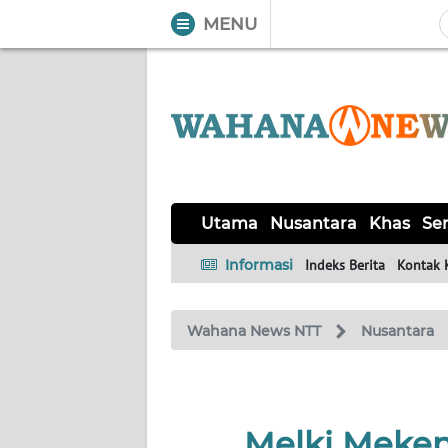
MENU
WAHANA
Tutup
TV
UTAMA
NUSANTARA
Utama
Nusantara
Khas
Ser
KHAS
Informasi
Indeks Berita
Kontak 
SERBA-
Wahana News NTT
Nusantara
SERBI
LABUAN
BAJO
Melki Meken