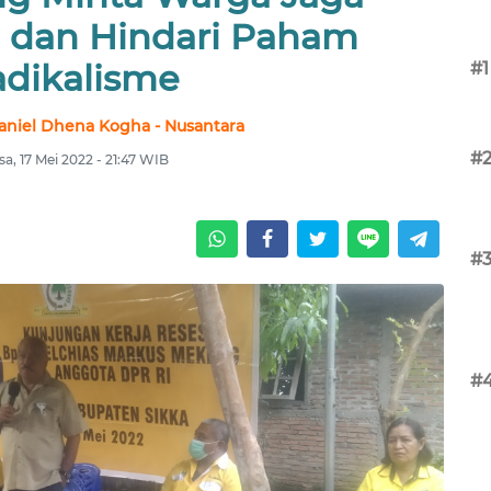
 dan Hindari Paham
adikalisme
#1
aniel Dhena Kogha - Nusantara
#
sa, 17 Mei 2022 - 21:47 WIB
#
#