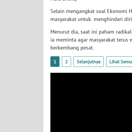
WN
Selain mengangkat soal Ekonomi H
SULBAR
masyarakat untuk menghindari diri
WN
Menurut dia, saat ini paham radika
BABEL
ia meminta agar masyarakat terus w
berkembang pesat.
WN
SUMBAR
1
2
Selanjutnya
Lihat Sem
WN
SUMSEL
WN
BENGKULU
WN
LAMPUNG