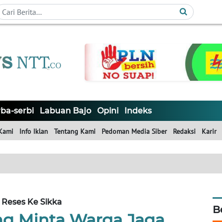
ba-serbi
Labuan Bajo
Opini
Indeks
Kami
Info Iklan
Tentang Kami
Pedoman Media Siber
Redaksi
Karir
Reses Ke Sikka
B
g Minta Warga Jaga