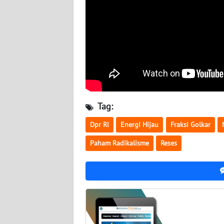
WN
JATENG
WN
NUSANTARA
WN
JOGJA
Tag:
WN
Dpr Ri
Energi Hijau
Fraksi Golkar
JATIM
Paham Radikalisme
Reses
WN
BALI
WN
KALBAR