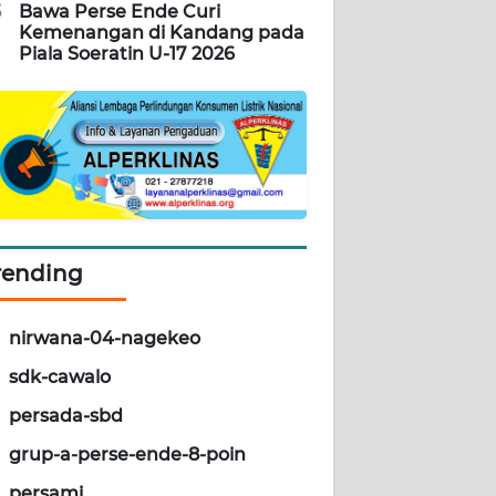
5
Bawa Perse Ende Curi
Kemenangan di Kandang pada
Piala Soeratin U-17 2026
rending
nirwana-04-nagekeo
sdk-cawalo
persada-sbd
grup-a-perse-ende-8-poin
persami