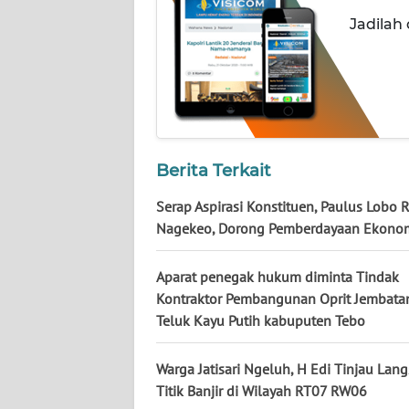
WN
Jadilah
KALTENG
WN
KALTARA
WN
Berita Terkait
KALSEL
Serap Aspirasi Konstituen, Paulus Lobo R
WN
Nagekeo, Dorong Pemberdayaan Ekono
KALTIM
Aparat penegak hukum diminta Tindak
WN
Kontraktor Pembangunan Oprit Jembata
SULSEL
Teluk Kayu Putih kabuputen Tebo
WN
Warga Jatisari Ngeluh, H Edi Tinjau Lan
GORONTALO
Titik Banjir di Wilayah RT07 RW06