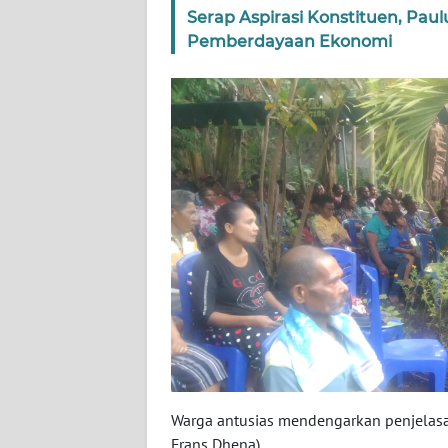
Serap Aspirasi Konstituen, Pau
WN
Pemberdayaan Ekonomi
RIAU
WN
SERAMBI
WN
JAMBI
WN
SULTRA
WN
NTB
WN
Warga antusias mendengarkan penjelasan
SULTENG
Frans Dhena)