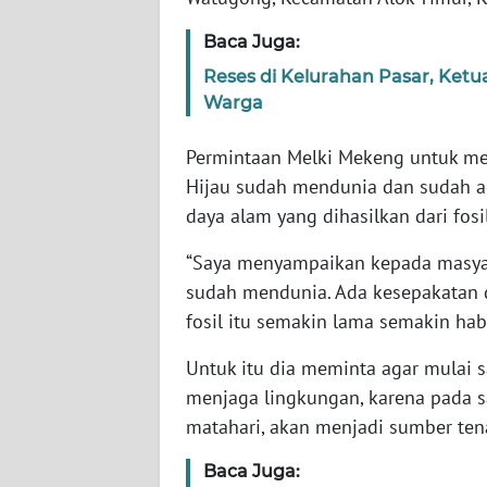
WN
JABAR
Baca Juga:
Reses di Kelurahan Pasar, Ket
WN
Warga
BANTEN
Permintaan Melki Mekeng untuk men
WN
Hijau sudah mendunia dan sudah 
NTT
daya alam yang dihasilkan dari fos
WN
“Saya menyampaikan kepada masyara
KEPRI
sudah mendunia. Ada kesepakatan 
fosil itu semakin lama semakin habi
WN
PAPUA
Untuk itu dia meminta agar mulai s
menjaga lingkungan, karena pada sa
WN
matahari, akan menjadi sumber te
PAPUA
BARAT
Baca Juga: