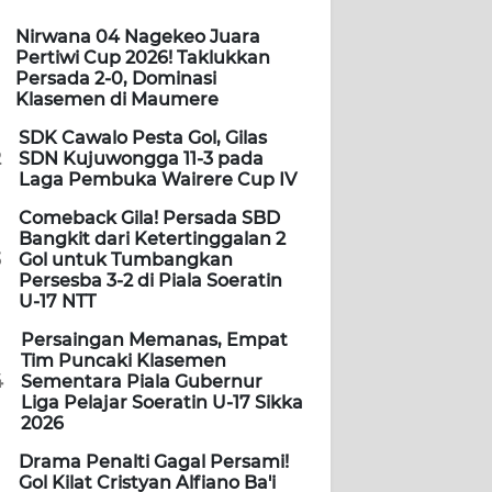
Nirwana 04 Nagekeo Juara
Pertiwi Cup 2026! Taklukkan
Persada 2-0, Dominasi
Klasemen di Maumere
SDK Cawalo Pesta Gol, Gilas
2
SDN Kujuwongga 11-3 pada
Laga Pembuka Wairere Cup IV
Comeback Gila! Persada SBD
Bangkit dari Ketertinggalan 2
3
Gol untuk Tumbangkan
Persesba 3-2 di Piala Soeratin
U-17 NTT
Persaingan Memanas, Empat
Tim Puncaki Klasemen
4
Sementara Piala Gubernur
Liga Pelajar Soeratin U-17 Sikka
2026
Drama Penalti Gagal Persami!
Gol Kilat Cristyan Alfiano Ba'i