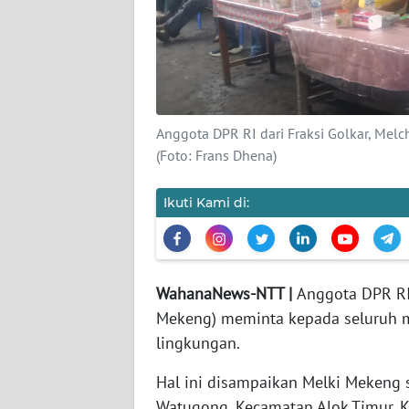
SIBER
REDAKSI
KARIR
Anggota DPR RI dari Fraksi Golkar, Mel
(Foto: Frans Dhena)
DISCLAIMER
Ikuti Kami di:
Wahana
News
Regional
WN
WahanaNews-NTT |
Anggota DPR RI
SUMUT
Mekeng) meminta kepada seluruh m
lingkungan.
WN
JAKARTA
Hal ini disampaikan Melki Mekeng 
Watugong, Kecamatan Alok Timur, K