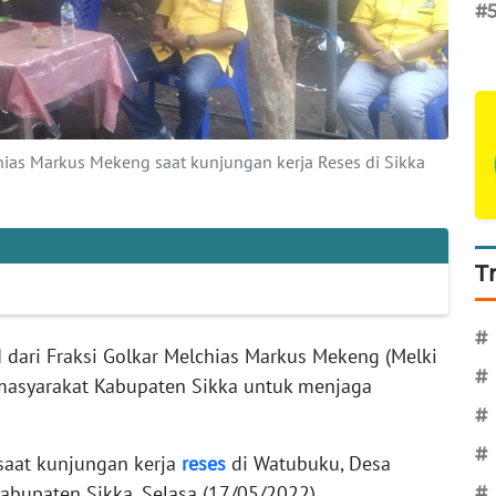
#
chias Markus Mekeng saat kunjungan kerja Reses di Sikka
T
#
 dari Fraksi Golkar Melchias Markus Mekeng (Melki
#
asyarakat Kabupaten Sikka untuk menjaga
#
#
saat kunjungan kerja
reses
di Watubuku, Desa
abupaten Sikka, Selasa (17/05/2022).
#