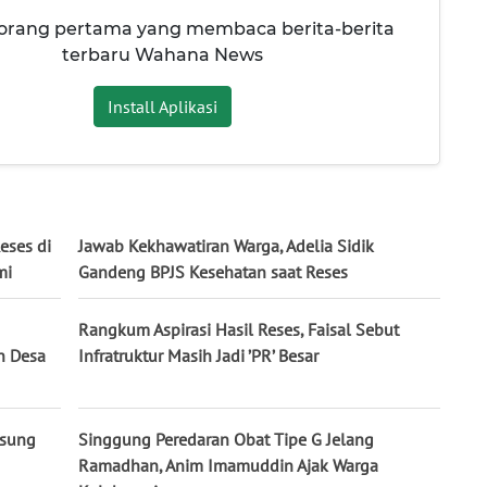
 orang pertama yang membaca berita-berita
terbaru Wahana News
Install Aplikasi
eses di
Jawab Kekhawatiran Warga, Adelia Sidik
mi
Gandeng BPJS Kesehatan saat Reses
Rangkum Aspirasi Hasil Reses, Faisal Sebut
n Desa
Infratruktur Masih Jadi ’PR’ Besar
gsung
Singgung Peredaran Obat Tipe G Jelang
Ramadhan, Anim Imamuddin Ajak Warga