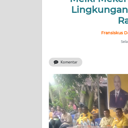
Lingkungan
OPINI
R
Informasi
Fransiskus D
INDEKS
BERITA
Sela
KONTAK
Komentar
KAMI
INFO
IKLAN
TENTANG
KAMI
PEDOMAN
MEDIA