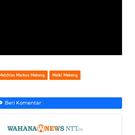
Melchias Markus Mekeng
Melki Mekeng
Beri Komentar