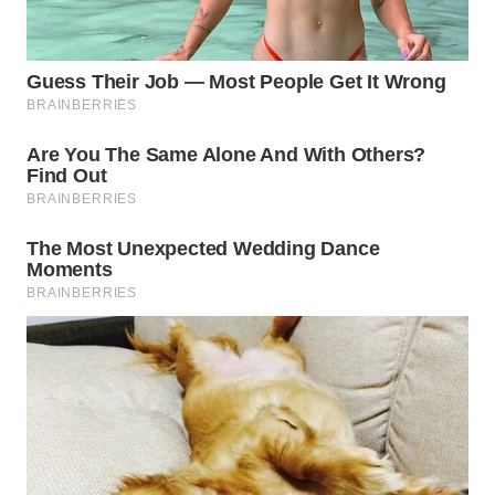
WN
PADANG
LAWAS
WN
SUMEDANG
WN
CIANJUR
WN
KEPULAUAN
SERIBU
WN
TANGERANG
WN
BINJAI