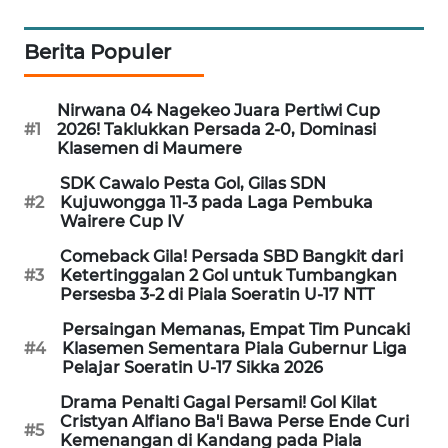
NEWS
Berita Populer
SIDIKALANG
NEWS
Nirwana 04 Nagekeo Juara Pertiwi Cup
#1
2026! Taklukkan Persada 2-0, Dominasi
SIBARAGAS
Klasemen di Maumere
NEWS
SDK Cawalo Pesta Gol, Gilas SDN
#2
Kujuwongga 11-3 pada Laga Pembuka
METRO
Wairere Cup IV
SIANTAR
NEWS
Comeback Gila! Persada SBD Bangkit dari
#3
Ketertinggalan 2 Gol untuk Tumbangkan
Persesba 3-2 di Piala Soeratin U-17 NTT
METRO
MEDAN
Persaingan Memanas, Empat Tim Puncaki
NEWS
#4
Klasemen Sementara Piala Gubernur Liga
Pelajar Soeratin U-17 Sikka 2026
METRO
Drama Penalti Gagal Persami! Gol Kilat
JAKARTA
Cristyan Alfiano Ba'i Bawa Perse Ende Curi
#5
NEWS
Kemenangan di Kandang pada Piala