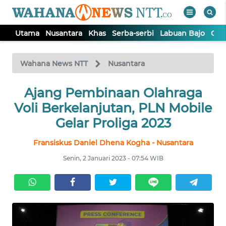
Utama
Nusantara
Khas
Serba-serbi
Labuan Bajo
Opi
WAHANA
Tutup
TV
Wahana News NTT
Nusantara
Ajang Pembinaan Olahraga
UTAMA
Voli Berkelanjutan, PLN Mobile
NUSANTARA
Gelar Proliga 2023
Fransiskus Daniel Dhena Kogha - Nusantara
KHAS
Senin, 2 Januari 2023 - 07:54 WIB
SERBA-
SERBI
LABUAN