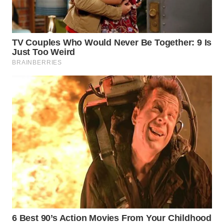
INFRASTRUKTUR
WAHANA
KONSUMEN
WAHANA
LISTRIK
WAHANA
TRAVEL
WAHANA
TV
WAHANANEWS
ID
WAHANANEWS