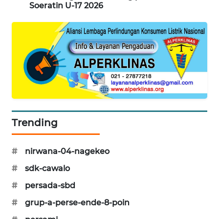
Soeratin U-17 2026
KRT
NEWS
KARING
NEWS
JURNAL
MARITIM
Trending
HUMBANG
NEWS
#
nirwana-04-nagekeo
GARONGGANG
#
sdk-cawalo
NEWS
#
persada-sbd
FISUELRI
#
grup-a-perse-ende-8-poin
ID