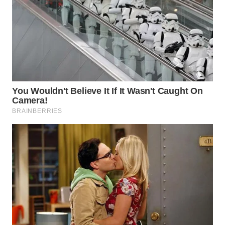
LABUANBAJO
WN
BORNEO
Wahana
Media
Group
WAHANA
NEWS
WAHANA
TANI
WAHANA
ADVOKAT
WAHANA