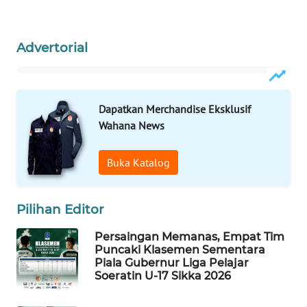
WAHANA
Advertorial
HEALTH
WAHANA
DESA
Dapatkan Merchandise Eksklusif
WISATA
Wahana News
LAPAK
Buka Katalog
WAHANA
Wahana
Pilihan Editor
Network
Persaingan Memanas, Empat Tim
Puncaki Klasemen Sementara
KONSUMEN
Piala Gubernur Liga Pelajar
LISTRIK
Soeratin U-17 Sikka 2026
MASYARAKAT