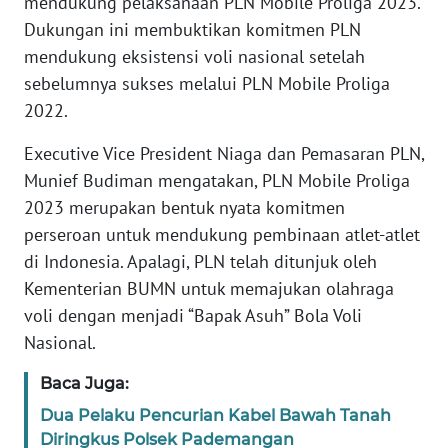
mendukung pelaksanaan PLN Mobile Proliga 2023.
PEDOMAN
MEDIA
Dukungan ini membuktikan komitmen PLN
SIBER
mendukung eksistensi voli nasional setelah
sebelumnya sukses melalui PLN Mobile Proliga
REDAKSI
2022.
Executive Vice President Niaga dan Pemasaran PLN,
KARIR
Munief Budiman mengatakan, PLN Mobile Proliga
2023 merupakan bentuk nyata komitmen
DISCLAIMER
perseroan untuk mendukung pembinaan atlet-atlet
Wahana
di Indonesia. Apalagi, PLN telah ditunjuk oleh
News
Kementerian BUMN untuk memajukan olahraga
Regional
voli dengan menjadi “Bapak Asuh” Bola Voli
Nasional.
WN
SUMUT
Baca Juga:
Dua Pelaku Pencurian Kabel Bawah Tanah
WN
Diringkus Polsek Pademangan
JAKARTA