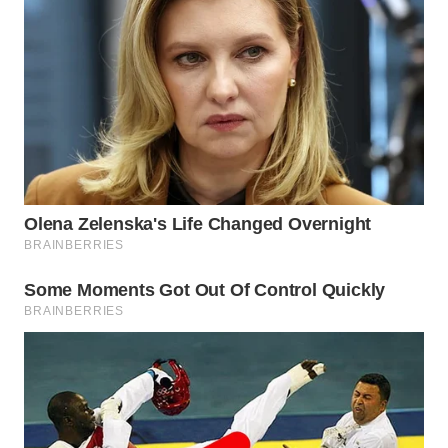
WN
LABUHANBATU
WN
TAPANULI
TENGAH
WN DELI
SERDANG
WN
TEBING
TINGGI
WN
PAKPAK
WN