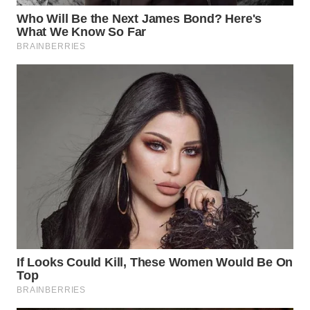
WN
PURWAKARTA
WN
PRIANGAN
TIMUR
WN
SEMARANG
WN
SOLO
WN
BOROBUDUR
WN