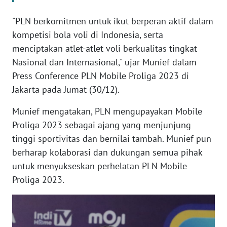
"PLN berkomitmen untuk ikut berperan aktif dalam
WN
kompetisi bola voli di Indonesia, serta
JABAR
menciptakan atlet-atlet voli berkualitas tingkat
Nasional dan Internasional," ujar Munief dalam
WN
BANTEN
Press Conference PLN Mobile Proliga 2023 di
Jakarta pada Jumat (30/12).
WN
NTT
Munief mengatakan, PLN mengupayakan Mobile
Proliga 2023 sebagai ajang yang menjunjung
WN
tinggi sportivitas dan bernilai tambah. Munief pun
KEPRI
berharap kolaborasi dan dukungan semua pihak
untuk menyukseskan perhelatan PLN Mobile
WN
Proliga 2023.
PAPUA
WN
PAPUA