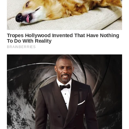
WN
CIREBON
WN
INDRAMAYU
WN
KUNINGAN
WN
MAJALENGKA
WN
SUBANG
WN
SUKABUMI