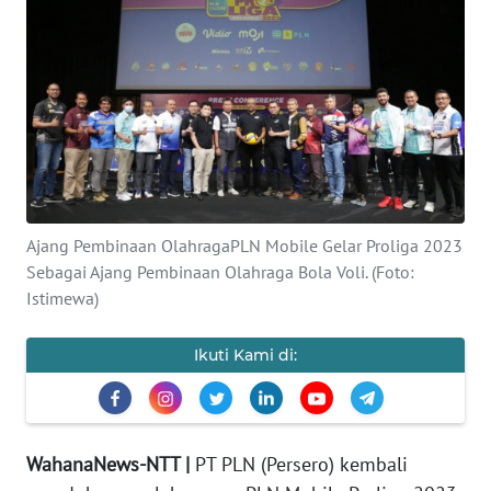
BAJO
OPINI
Informasi
INDEKS
BERITA
Ajang Pembinaan OlahragaPLN Mobile Gelar Proliga 2023
KONTAK
Sebagai Ajang Pembinaan Olahraga Bola Voli. (Foto:
KAMI
Istimewa)
INFO
Ikuti Kami di:
IKLAN
TENTANG
KAMI
WahanaNews-NTT |
PT PLN (Persero) kembali