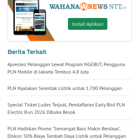
WN
SULUT
Install Aplikasi
WN
MALUKU
Berita Terkait
WN
Apresiasi Pelanggan Lewat Program NGEBUT, Pengguna
MALUT
PLN Mobile di Jakarta Tembus 4,8 Juta
WN
PLN Nyalakan Serentak Listrik untuk 1.700 Pelanggan
DAIRI
Special Ticket Ludes Terjual, Pendaftaran Early Bird PLN
WN
Electric Run 2026 Dibuka Besok
DANAU
TOBA
PLN Hadirkan Promo "Semangat Baru Makin Berdaya",
Diskon 50% Biaya Tambah Daya Listrik untuk Pelanggan
WN