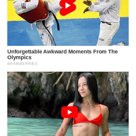
KARAWANG
WN
BEKASI
WN
BOGOR
WN
DEPOK
WN
TAPANULI
UTARA
WN
SAMOSIR