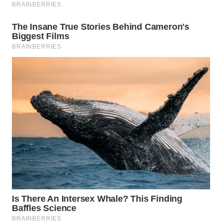
CO ID
WAHANANEWS
NET
WAHANA
SPORT
WAHANA
UMKM
WAHANA
SELEB
WAHANA
PERSONA
WAHANA
OTOMOTIF