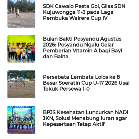
KELISTRIKAN
SDK Cawalo Pesta Gol, Gilas SDN
Kujuwongga 11-3 pada Laga
Pembuka Wairere Cup IV
WALINKI
ID
Bulan Bakti Posyandu Agustus
MAWAKA
2026: Posyandu Ngalu Gelar
ID
Pemberian Vitamin A bagi Bayi
dan Balita
MARTABAT
NET
Persebata Lembata Lolos ke 8
Besar Soeratin Cup U-17 2026 Usai
Tekuk Persewa 1-0
PLN
WATCH
MKLI
BPJS Kesehatan Luncurkan NADI
JKN, Solusi Menabung Iuran agar
Kepesertaan Tetap Aktif
LPKKI