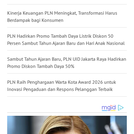
NIAS
Kinerja Keuangan PLN Meningkat, Transformasi Harus
WN
Berdampak bagi Konsumen
LANGKAT
PLN Hadirkan Promo Tambah Daya Listrik Diskon 50
WN
Persen Sambut Tahun Ajaran Baru dan Hari Anak Nasional
TAPANULI
SELATAN
Sambut Tahun Ajaran Baru, PLN UID Jakarta Raya Hadirkan
Promo Diskon Tambah Daya 50%
WN
TANJUNG
PLN Raih Penghargaan Warta Kota Award 2026 untuk
LESUNG
Inovasi Pengaduan dan Respons Pelanggan Terbaik
WN
KARO
WN
SIMALUNGUN