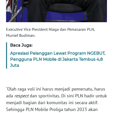
SULTENG
WN
SULBAR
Executive Vice President Niaga dan Pemasaran PLN,
WN
Munief Budiman.
BABEL
Baca Juga:
WN
Apresiasi Pelanggan Lewat Program NGEBUT,
SUMBAR
Pengguna PLN Mobile di Jakarta Tembus 4,8
Juta
WN
SUMSEL
"Olah raga voli ini harus menjadi pemersatu, harus
WN
ada
respect
dan sportivitas. Di sini PLN hadir untuk
BENGKULU
menjadi bagian dari komunitas ini secara aktif.
WN
Sehingga PLN Mobile Proliga tahun 2023 akan