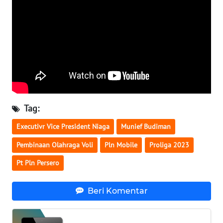
WN
KALTENG
WN
KALTARA
WN
Tag:
KALSEL
Executivr Vice President Niaga
Munief Budiman
WN
Pembinaan Olahraga Voli
Pln Mobile
Proliga 2023
KALTIM
Pt Pln Persero
WN
SULSEL
Beri Komentar
WN
GORONTALO