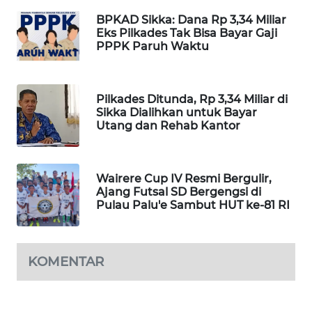
LKKI
BPKAD Sikka: Dana Rp 3,34 Miliar
Eks Pilkades Tak Bisa Bayar Gaji
PPPK Paruh Waktu
KOPEKLIN
PORTAL
Pilkades Ditunda, Rp 3,34 Miliar di
KONSUMEN
Sikka Dialihkan untuk Bayar
Utang dan Rehab Kantor
FORWAMKI
ALPERKLINAS
Wairere Cup IV Resmi Bergulir,
Ajang Futsal SD Bergengsi di
Pulau Palu'e Sambut HUT ke-81 RI
FORJASIDA
TAMBANG
KOMENTAR
NEWS
SITUNGIR