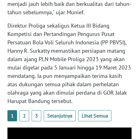
LAMPUNG
menjadi jauh lebih baik dan berkualitas dari tahun-
tahun sebelumnya," ujar Munief.
WN
JATENG
Direktur Proliga sekaligus Ketua III Bidang
Kompetisi dan Pertandingan Pengurus Pusat
WN
Persatuan Bola Voli Seluruh Indonesia (PP PBVSI),
NUSANTARA
Hanny R. Surkatty memastikan persiapan matang
dalam ajang PLN Mobile Proliga 2023 yang akan
WN
mulai digelar pada 5 Januari hingga 19 Maret 2023
JOGJA
mendatang. Ia pun menyampaikan terima kasih
atas dukungan semua pihak dalam perhelatan
WN
olahraga yang akan dimulai perdana di GOR Jalak
JATIM
Harupat Bandung tersebut.
WN
1
2
3
Selanjutnya
Lihat Semua
BALI
WN
KALBAR