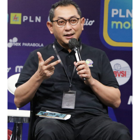
BARAT
WN
RIAU
WN
SERAMBI
WN
JAMBI
WN
SULTRA
WN
NTB
WN