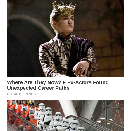
MADURA
WN
SURABAYA
WN
NATUNA
WN
BINTAN
WN
MANDALIKA
WN
LIKUPANG
WN