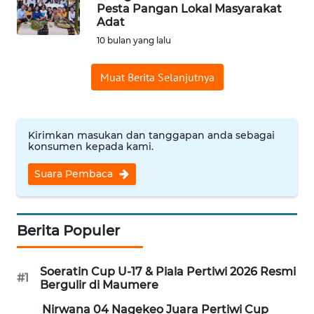
BAJO
Pesta Pangan Lokal Masyarakat
Adat
OPINI
10 bulan yang lalu
Muat Berita Selanjutnya
Informasi
INDEKS
BERITA
Kirimkan masukan dan tanggapan anda sebagai
konsumen kepada kami.
KONTAK
Suara Pembaca
KAMI
INFO
IKLAN
Berita Populer
TENTANG
Soeratin Cup U-17 & Piala Pertiwi 2026 Resmi
#1
KAMI
Bergulir di Maumere
Nirwana 04 Nagekeo Juara Pertiwi Cup