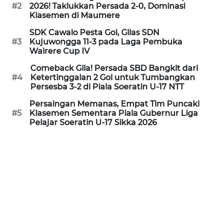
PEDOMAN
#2
2026! Taklukkan Persada 2-0, Dominasi
MEDIA
Klasemen di Maumere
SIBER
SDK Cawalo Pesta Gol, Gilas SDN
#3
Kujuwongga 11-3 pada Laga Pembuka
REDAKSI
Wairere Cup IV
Comeback Gila! Persada SBD Bangkit dari
KARIR
#4
Ketertinggalan 2 Gol untuk Tumbangkan
Persesba 3-2 di Piala Soeratin U-17 NTT
DISCLAIMER
Persaingan Memanas, Empat Tim Puncaki
#5
Klasemen Sementara Piala Gubernur Liga
Pelajar Soeratin U-17 Sikka 2026
Wahana
News
Regional
WN
SUMUT
WN
JAKARTA