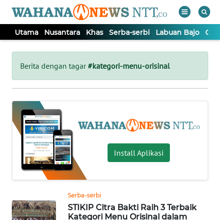
Utama
Nusantara
Khas
Serba-serbi
Labuan Bajo
Opi
WAHANA
Tutup
TV
Berita dengan tagar
#kategori-menu-orisinal
UTAMA
NUSANTARA
KHAS
Install Aplikasi
SERBA-
SERBI
Serba-serbi
STIKIP Citra Bakti Raih 3 Terbaik
LABUAN
Kategori Menu Orisinal dalam